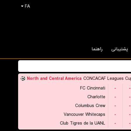
FA
پشتیبانی
راهنما
North and Central America
CONCACAF Leagues Cu
FC Cincinnati
-
-
Charlotte
-
-
Columbus Crew
-
-
Vancouver Whitecaps
-
-
Club Tigres de la UANL
-
-