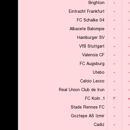
Brighton
-
-
Eintracht Frankfurt
-
-
FC Schalke 04
-
-
Albacete Balompie
-
-
Hamburger SV
-
-
VfB Stuttgart
-
-
Valencia CF
-
-
FC Augsburg
-
-
Utebo
-
-
Calcio Lecco
-
-
Real Union Club de Irun
-
-
1. FC Koln
۲
۰
Stade Rennes FC
-
-
Goztepe AS Izmir
-
-
Cadiz
-
-