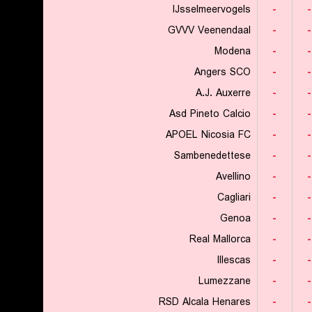
IJsselmeervogels
-
-
GVVV Veenendaal
-
-
Modena
-
-
Angers SCO
-
-
A.J. Auxerre
-
-
Asd Pineto Calcio
-
-
APOEL Nicosia FC
-
-
Sambenedettese
-
-
Avellino
-
-
Cagliari
-
-
Genoa
-
-
Real Mallorca
-
-
Illescas
-
-
Lumezzane
-
-
RSD Alcala Henares
-
-