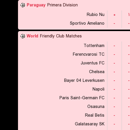
Paraguay
Primera Division
Rubio Nu
۰
۱
Sportivo Ameliano
-
-
World
Friendly Club Matches
Tottenham
-
-
Ferencvarosi TC
-
-
Juventus FC
-
-
Chelsea
-
-
Bayer 04 Leverkusen
-
-
Napoli
-
-
Paris Saint-Germain FC
-
-
Osasuna
-
-
Real Betis
-
-
Galatasaray SK
-
-