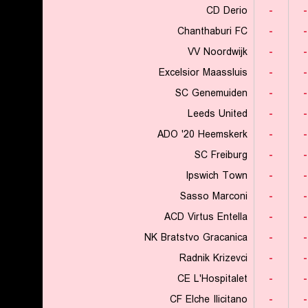
CD Derio
-
-
Chanthaburi FC
-
-
VV Noordwijk
-
-
Excelsior Maassluis
-
-
SC Genemuiden
-
-
Leeds United
-
-
ADO '20 Heemskerk
-
-
SC Freiburg
-
-
Ipswich Town
-
-
Sasso Marconi
-
-
ACD Virtus Entella
-
-
NK Bratstvo Gracanica
-
-
Radnik Krizevci
-
-
CE L'Hospitalet
-
-
CF Elche Ilicitano
-
-