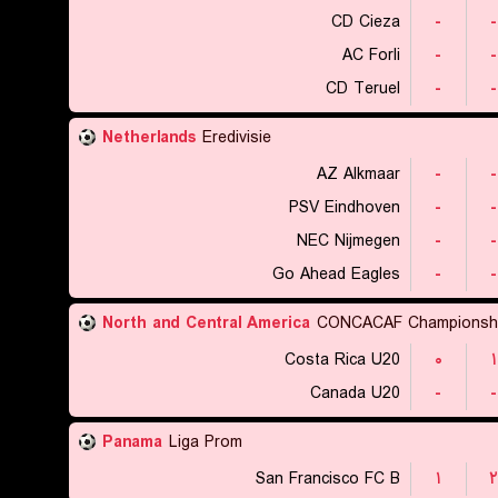
CD Cieza
-
-
AC Forli
-
-
CD Teruel
-
-
Netherlands
Eredivisie
AZ Alkmaar
-
-
PSV Eindhoven
-
-
NEC Nijmegen
-
-
Go Ahead Eagles
-
-
North and Central America
CONCACAF Championsh
Costa Rica U20
۰
۱
Canada U20
-
-
Panama
Liga Prom
San Francisco FC B
۱
۲