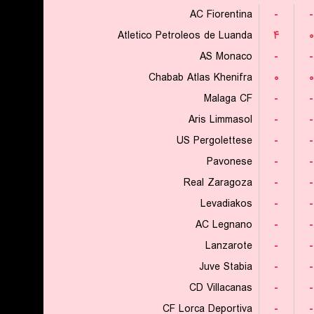
AC Fiorentina
-
-
Atletico Petroleos de Luanda
۴
۰
AS Monaco
-
-
Chabab Atlas Khenifra
۰
۰
Malaga CF
-
-
Aris Limmasol
-
-
US Pergolettese
-
-
Pavonese
-
-
Real Zaragoza
-
-
Levadiakos
-
-
AC Legnano
-
-
Lanzarote
-
-
Juve Stabia
-
-
CD Villacanas
-
-
CF Lorca Deportiva
-
-