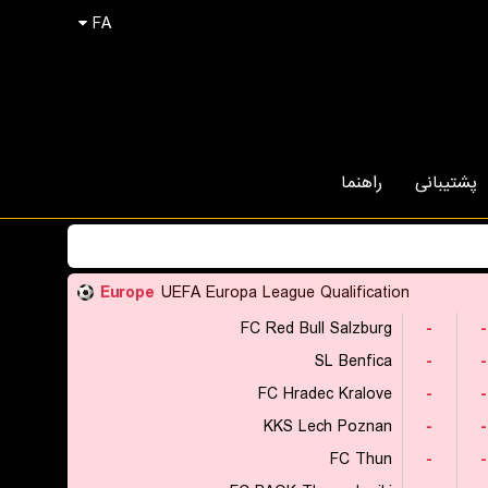
FA
پشتیبانی
راهنما
Europe
UEFA Europa League Qualification
FC Red Bull Salzburg
-
-
SL Benfica
-
-
FC Hradec Kralove
-
-
KKS Lech Poznan
-
-
FC Thun
-
-