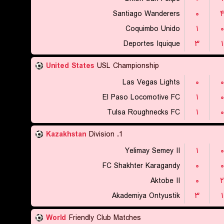
Santiago Wanderers
۰
Coquimbo Unido
۱
۰
Deportes Iquique
۳
۱
United States
USL Championship
Las Vegas Lights
۰
۰
El Paso Locomotive FC
۱
۰
Tulsa Roughnecks FC
۱
۰
Kazakhstan
1. Division
Yelimay Semey II
۱
۰
FC Shakhter Karagandy
۰
۰
Aktobe II
۰
۲
Akademiya Ontyustik
۳
۱
World
Friendly Club Matches