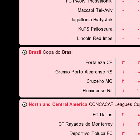
FC PAOK Thessaloniki
-
-
Maccabi Tel-Aviv
-
-
Jagiellonia Białystok
-
-
KuPS Palloseura
-
-
Lincoln Red Imps
-
-
Brazil
Copa do Brasil
Fortaleza CE
۳
۲
Gremio Porto Alegrense RS
۱
۰
Cruzeiro MG
۲
۰
Fluminense RJ
۱
North and Central America
CONCACAF Leagues Cu
FC Dallas
۲
۰
CF Rayados de Monterrey
۱
۲
Deportivo Toluca FC
۳
۰