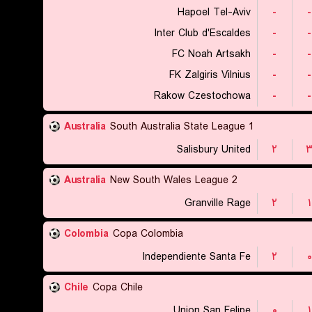
Hapoel Tel-Aviv
-
-
Inter Club d'Escaldes
-
-
FC Noah Artsakh
-
-
FK Zalgiris Vilnius
-
-
Rakow Czestochowa
-
-
Australia
South Australia State League 1
Salisbury United
۲
Australia
New South Wales League 2
Granville Rage
۲
۱
Colombia
Copa Colombia
Independiente Santa Fe
۲
۰
Chile
Copa Chile
Union San Felipe
۰
۱