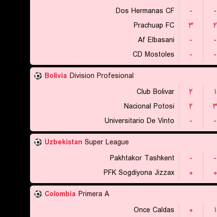
Dos Hermanas CF
-
-
Prachuap FC
۳
۲
Af Elbasani
-
-
CD Mostoles
-
-
Bolivia
Division Profesional
Club Bolivar
۲
۱
Nacional Potosi
۲
Universitario De Vinto
-
-
Uzbekistan
Super League
Pakhtakor Tashkent
-
-
PFK Sogdiyona Jizzax
۰
۰
Colombia
Primera A
Once Caldas
۰
۱