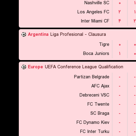
Nashville SC
۰
۱
Los Angeles FC
۲
۱
Inter Miami CF
۴
۲
Argentina
Liga Profesional - Clausura
Tigre
۰
۰
Boca Juniors
۱
۰
Europe
UEFA Conference League Qualification
Partizan Belgrade
-
-
AFC Ajax
-
-
Debreceni VSC
-
-
FC Twente
-
-
SC Braga
-
-
FC Dynamo Kiev
-
-
FC Inter Turku
-
-