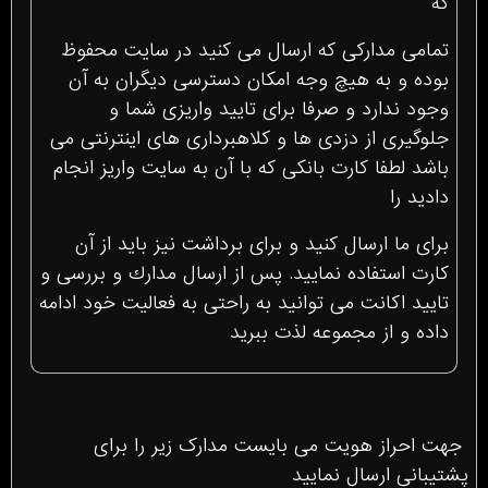
كه
تمامى مداركى كه ارسال مى كنيد در سايت محفوظ
بوده و به هيچ وجه امكان دسترسى ديگران به آن
وجود ندارد و صرفا براى تاييد واريزى شما و
جلوگيرى از دزدى ها و كلاهبردارى هاى اينترنتى مى
باشد لطفا كارت بانكى كه با آن به سايت واريز انجام
داديد را
براى ما ارسال كنيد و براى برداشت نيز بايد از آن
كارت استفاده نماييد. پس از ارسال مدارك و بررسى و
تاييد اكانت مى توانيد به راحتى به فعاليت خود ادامه
داده و از مجموعه لذت ببريد
جهت احراز هویت می بایست مدارک زیر را برای
پشتیبانی ارسال نمایید